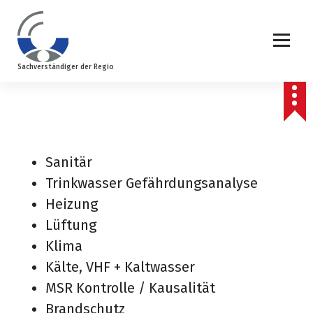
Z
u
m
Sachverständiger der Regio
I
n
h
a
l
Sanitär
t
Trinkwasser Gefährdungsanalyse
s
Heizung
p
Lüftung
r
Klima
i
Kälte, VHF + Kaltwasser
n
MSR Kontrolle / Kausalität
g
Brandschutz